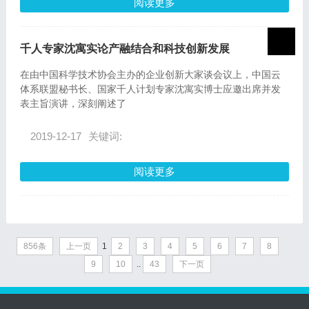
阅读更多
千人专家沈寓实论产融结合和科技创新发展
在由中国科学技术协会主办的企业创新大家谈会议上，中国云
体系联盟秘书长、国家千人计划专家沈寓实博士应邀出席并发
表主旨演讲，深刻阐述了
2019-12-17
关键词:
阅读更多
856条
上一页
1
2
3
4
5
6
7
8
9
10
..
43
下一页