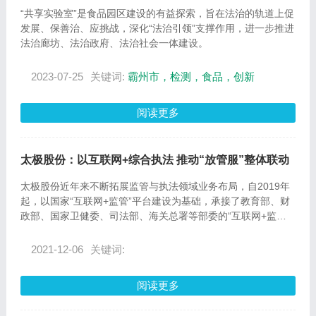
“共享实验室”是食品园区建设的有益探索，旨在法治的轨道上促
发展、保善治、应挑战，深化“法治引领”支撑作用，进一步推进
法治廊坊、法治政府、法治社会一体建设。
2023-07-25
关键词:
霸州市，检测，食品，创新
阅读更多
太极股份：以互联网+综合执法 推动“放管服”整体联动
太极股份近年来不断拓展监管与执法领域业务布局，自2019年
起，以国家“互联网+监管”平台建设为基础，承接了教育部、财
政部、国家卫健委、司法部、海关总署等部委的“互联网+监
管”平台建设，在省级地方上扩展到河南、新疆、陕西、广东、
青海、海南等省份，在市级地方上扩展了西安、新乡等地级
2021-12-06
关键词:
市，形成了“国家—部委—省级—地市级”的市场开拓和项目布
局。
阅读更多