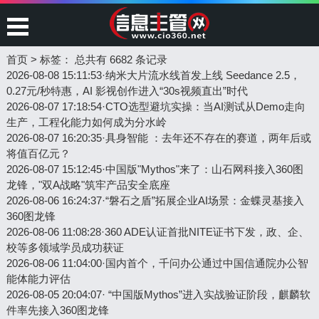
首页
>
标签：
总共有 6682 条记录
2026-08-08 15:11:53
·
纳米大片流水线首发上线 Seedance 2.5，
0.27元/秒特惠，AI 影视创作进入“30s视频直出”时代
2026-08-07 17:18:54
·
CTO选型避坑实操：当AI测试从Demo走向
生产，工程化能力如何成为分水岭
2026-08-07 16:20:35
·
具身智能 ：去年还不存在的赛道，两年后或
将值百亿元？
2026-08-07 15:12:45
·
中国版"Mythos"来了：山石网科接入360图
龙锋，"双A战略"筑牢产品安全底座
2026-08-06 16:24:37
·
“磐石之盾”拓展企业AI场景：金蝶灵基接入
360图龙锋
2026-08-06 11:08:28
·
360 ADE认证首批NITE证书下发，政、企、
校等多领域学员成功获证
2026-08-06 11:04:00
·
国内首个，千问办公通过中国信通院办公智
能体能力评估
2026-08-05 20:04:07
·
​ “中国版Mythos”进入实战验证阶段，麒麟软
件率先接入360图龙锋