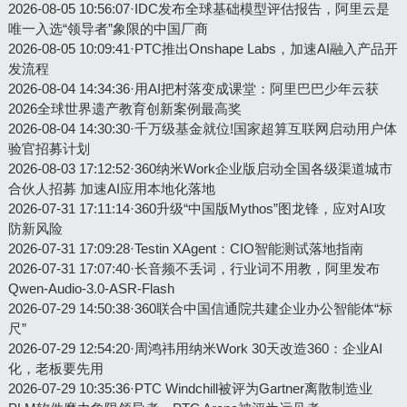
2026-08-05 10:56:07
·
IDC发布全球基础模型评估报告，阿里云是
唯一入选“领导者”象限的中国厂商
2026-08-05 10:09:41
·
PTC推出Onshape Labs，加速AI融入产品开
发流程
2026-08-04 14:34:36
·
用AI把村落变成课堂：阿里巴巴少年云获
2026全球世界遗产教育创新案例最高奖
2026-08-04 14:30:30
·
千万级基金就位!国家超算互联网启动用户体
验官招募计划
2026-08-03 17:12:52
·
360纳米Work企业版启动全国各级渠道城市
合伙人招募 加速AI应用本地化落地
2026-07-31 17:11:14
·
360升级“中国版Mythos”图龙锋，应对AI攻
防新风险
2026-07-31 17:09:28
·
Testin XAgent：CIO智能测试落地指南
2026-07-31 17:07:40
·
长音频不丢词，行业词不用教，阿里发布
Qwen-Audio-3.0-ASR-Flash
2026-07-29 14:50:38
·
360联合中国信通院共建企业办公智能体“标
尺”
2026-07-29 12:54:20
·
周鸿祎用纳米Work 30天改造360：企业AI
化，老板要先用
2026-07-29 10:35:36
·
PTC Windchill被评为Gartner离散制造业