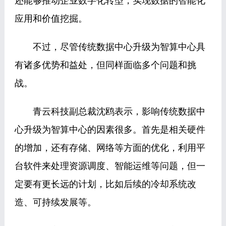
还能够推动企业数字化转型，实现数据的智能化
应用和价值挖掘。
不过，尽管传统数据中心升级为智算中心具
有诸多优势和益处，但同样面临多个问题和挑
战。
青云科技副总裁沈鸥表示，影响传统数据中
心升级为智算中心的因素很多。首先是相关硬件
的增加，还有存储、网络等方面的优化，利用平
台软件来处理资源调度、智能运维等问题，但一
定要有更长远的计划，比如后续的冷却系统改
造、可持续发展等。