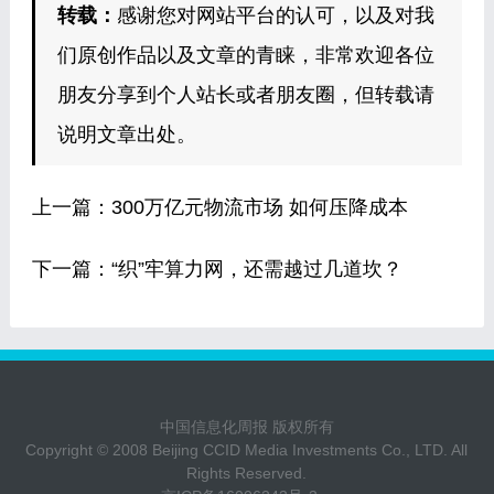
转载：
感谢您对网站平台的认可，以及对我
们原创作品以及文章的青睐，非常欢迎各位
朋友分享到个人站长或者朋友圈，但转载请
说明文章出处。
上一篇：
300万亿元物流市场 如何压降成本
下一篇：
“织”牢算力网，还需越过几道坎？
中国信息化周报 版权所有
Copyright © 2008 Beijing CCID Media Investments Co., LTD. All
Rights Reserved.