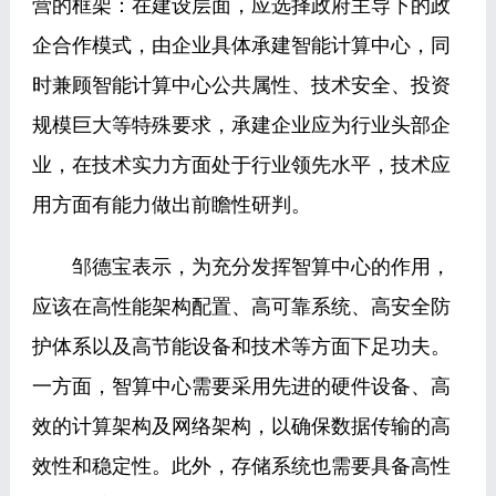
营的框架：在建设层面，应选择政府主导下的政
企合作模式，由企业具体承建智能计算中心，同
时兼顾智能计算中心公共属性、技术安全、投资
规模巨大等特殊要求，承建企业应为行业头部企
业，在技术实力方面处于行业领先水平，技术应
用方面有能力做出前瞻性研判。
邹德宝表示，为充分发挥智算中心的作用，
应该在高性能架构配置、高可靠系统、高安全防
护体系以及高节能设备和技术等方面下足功夫。
一方面，智算中心需要采用先进的硬件设备、高
效的计算架构及网络架构，以确保数据传输的高
效性和稳定性。此外，存储系统也需要具备高性