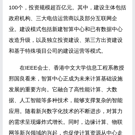
100个，投资规模超百亿元。其中，建设主体包括
政府机构、三大电信运营商以及部分互联网企
业。建设模式包括新建智算中心和已有数据中心
改造升级，以及独立投资建设、第三方出资建设
和基于特殊项目公司的建设运营等模式。
在IEEE会士、香港中文大学信息工程系教授
邢国良看来，智算中心正成为未来计算基础设施
发展的重要方向。它融合了高性能计算、大数
据、人工智能等多种技术，能够支撑复杂的智能
应用。随着新兴数字化技术的不断进步，对算力
的需求呈现爆炸式增长。同时，边缘计算、物联
网等新兴领域的兴起，也促使计算资源从中心走