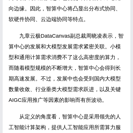
向边缘。因此，智算中心将凸显出分布式协同、
软硬件协同、云边端协同等特点。
九章云极DataCanvas副总裁周晓凌表示，智
算中心的发展和大模型发展需求紧密关联。小模
型和通用计算需求消费不了这么高密度的算力，
而随着模型规模的不断增大，智算中心会得到长
期高速发展。不过，发展中也会受到国内大模型
数量收敛、行业垂类大模型需求跃进，以及关键
AIGC应用推广等因素的影响而有所波动。
从定义的角度看，智算中心是采用领先的人
工智能计算架构，提供人工智能应用所需算力服