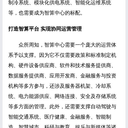
制冷系统、模块化供电系统、智能化运维系统
等，也需要成为智算中心的标配。
打造智算平台 实现协同运营管理
众所周知，智算中心需要一个庞大的运营体
系予以支撑。因为它不仅需要政策和标准制定机
构、硬件设备供应商、软件和技术服务提供商、
数据服务提供商、应用开发商、金融服务与投资
机构等多方参与，还涉及服务器机架、冷却系
统、电力能源供应、网络连接、安全及存储系统
等多方面的管理。此外，还需要支撑自动驾驶与
智能交通系统、医疗健康、金融服务、智能制
造、智慧城市、科研与教育、娱乐与新媒体等诸