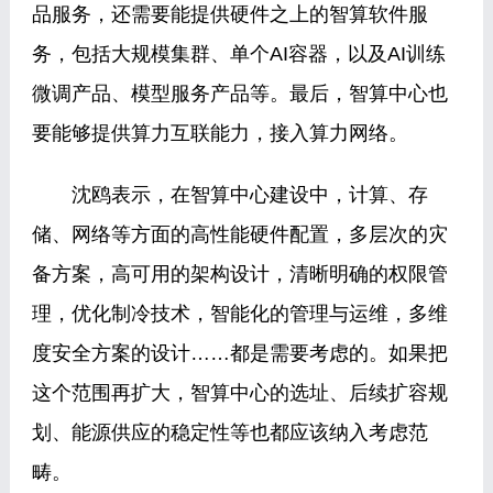
品服务，还需要能提供硬件之上的智算软件服
务，包括大规模集群、单个AI容器，以及AI训练
微调产品、模型服务产品等。最后，智算中心也
要能够提供算力互联能力，接入算力网络。
沈鸥表示，在智算中心建设中，计算、存
储、网络等方面的高性能硬件配置，多层次的灾
备方案，高可用的架构设计，清晰明确的权限管
理，优化制冷技术，智能化的管理与运维，多维
度安全方案的设计……都是需要考虑的。如果把
这个范围再扩大，智算中心的选址、后续扩容规
划、能源供应的稳定性等也都应该纳入考虑范
畴。