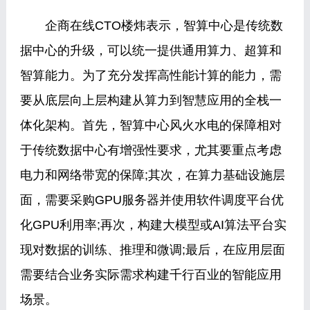
企商在线CTO楼炜表示，智算中心是传统数
据中心的升级，可以统一提供通用算力、超算和
智算能力。为了充分发挥高性能计算的能力，需
要从底层向上层构建从算力到智慧应用的全栈一
体化架构。首先，智算中心风火水电的保障相对
于传统数据中心有增强性要求，尤其要重点考虑
电力和网络带宽的保障;其次，在算力基础设施层
面，需要采购GPU服务器并使用软件调度平台优
化GPU利用率;再次，构建大模型或AI算法平台实
现对数据的训练、推理和微调;最后，在应用层面
需要结合业务实际需求构建千行百业的智能应用
场景。