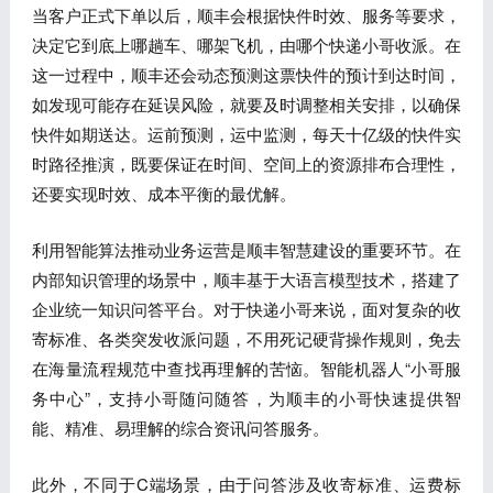
当客户正式下单以后，顺丰会根据快件时效、服务等要求，
决定它到底上哪趟车、哪架飞机，由哪个快递小哥收派。在
这一过程中，顺丰还会动态预测这票快件的预计到达时间，
如发现可能存在延误风险，就要及时调整相关安排，以确保
快件如期送达。运前预测，运中监测，每天十亿级的快件实
时路径推演，既要保证在时间、空间上的资源排布合理性，
还要实现时效、成本平衡的最优解。
利用智能算法推动业务运营是顺丰智慧建设的重要环节。在
内部知识管理的场景中，顺丰基于大语言模型技术，搭建了
企业统一知识问答平台。对于快递小哥来说，面对复杂的收
寄标准、各类突发收派问题，不用死记硬背操作规则，免去
在海量流程规范中查找再理解的苦恼。智能机器人“小哥服
务中心”，支持小哥随问随答，为顺丰的小哥快速提供智
能、精准、易理解的综合资讯问答服务。
此外，不同于C端场景，由于问答涉及收寄标准、运费标