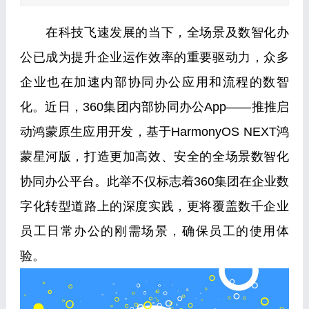
在科技飞速发展的当下，全场景及数智化办
公已成为提升企业运作效率的重要驱动力，众多
企业也在加速内部协同办公应用和流程的数智
化。近日，360集团内部协同办公App——推推启
动鸿蒙原生应用开发，基于HarmonyOS NEXT鸿
蒙星河版，打造更加高效、安全的全场景数智化
协同办公平台。此举不仅标志着360集团在企业数
字化转型道路上的深度实践，更将覆盖数千企业
员工日常办公的刚需场景，确保员工的使用体
验。