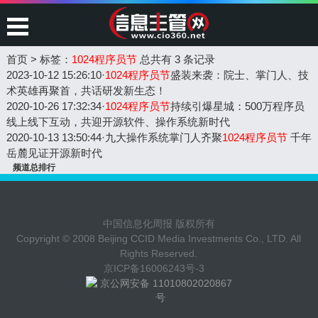
首页
>
标签：
1024程序员节
总共有 3 条记录
2023-10-12 15:26:10
·
1024程序员节
盛装来袭：院士、掌门人、技
术英雄再聚首，共话研发新生态！
2020-10-26 17:32:34
·
1024程序员节
持续引爆星城：500万程序员
线上线下互动，共迎开源软件、操作系统新时代
2020-10-13 13:50:44
·
九大操作系统掌门人齐聚
1024程序员节
千年
岳麓见证开源新时代
频道总排行
中国信息化周报 版权所有
Copyright © 2008 Beijing CCID Media Investments Co., LTD. All
Rights Reserved.
京ICP备16006243号-3
京公网安备 11010802020867
号