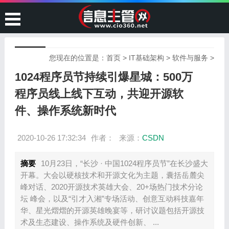
您现在的位置是：
首页
>
IT基础架构
>
软件与服务
>
1024程序员节持续引爆星城：500万
程序员线上线下互动，共迎开源软
件、操作系统新时代
2020-10-26 17:32:34
作者：
来源：
CSDN
摘要
10月23日，“长沙 · 中国1024程序员节”在长沙盛大
开幕。大会以硬核技术和开源文化为主题，囊括岳麓尖
峰对话、2020开源技术英雄大会、20+场热门技术分论
坛 峰会，以及“引才入湘”专场活动、创意互动科技嘉年
华、星光熠熠的开源英雄晚宴等，研讨议题包括开源技
术及生态建设、操作系统及硬件创新、 ...