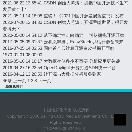
2021-06-22 13:55:41
·
CSDN 创始人蒋涛：拥抱中国开源技术生态
发展黄金十年
2021-05-11 14:18:08
·
重磅！《2021中国开源发展蓝皮书》发布
2020-07-20 13:34:39
·
CSDN 创始人蒋涛：开源吞噬世界，得开发
者得天下
2020-05-20 14:54:12
·
从不确定性走向确定 一切从拥抱开源开始
2017-05-05 09:31:37
·
云和恩墨携手EasyStack 共话开源创未来
2016-07-05 14:03:53
·
国内首个云计算开源白皮书揭开面纱
1970-01-01 08:00:00
·
2016-05-16 14:16:17
·
大数据存储多少不重要 分析应用更关键
2016-04-27 16:22:54
·
OpenDaylight 开源打造SDN统一平台
2016-04-12 13:26:50
·
让开源与大数据分析服务到家
46条
上一页
1
2
3
下一页
频道总排行
中国信息化周报 版权所有
Copyright © 2008 Beijing CCID Media Investments Co., LTD. All
Rights Reserved.
京ICP备16006243号-3