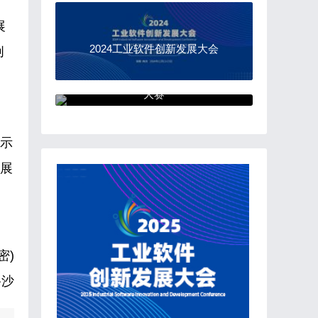
、
展
2024工业软件创新发展大会
创
“中国软件杯”大学生软件设计
大赛
展示
发展
密)
路沙