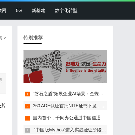
联网
5G
新基建
数字化转型
特别推荐
闻
>
烈
“磐石之盾”拓展企业AI场景：金蝶灵基接入360…
数据
360 ADE认证首批NITE证书下发，政、企、校等…
国内首个，千问办公通过中国信通院办公智能体…
​ “中国版Mythos”进入实战验证阶段，麒麟…