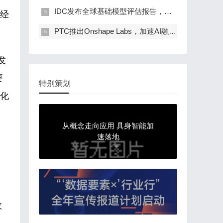
IDC发布全球基础模型评估报告，阿里云是唯一入…
字经
PTC推出Onshape Labs，加速AI融入产品开发流程
发
要
特别策划
字化
从概念走向应用 具身智能加
速落地
、
政