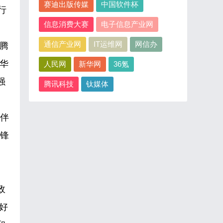
赛迪出版传媒
中国软件杯
行
信息消费大赛
电子信息产业网
通信产业网
IT运维网
网信办
腾
华
人民网
新华网
36氪
强
腾讯科技
钛媒体
伙伴
先锋
政
好