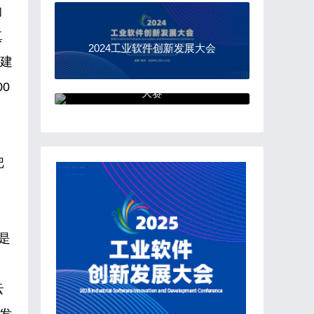
的
真
2024工业软件创新发展大会
构建
“中国软件杯”大学生软件设计
0
大赛
，
把
是
云