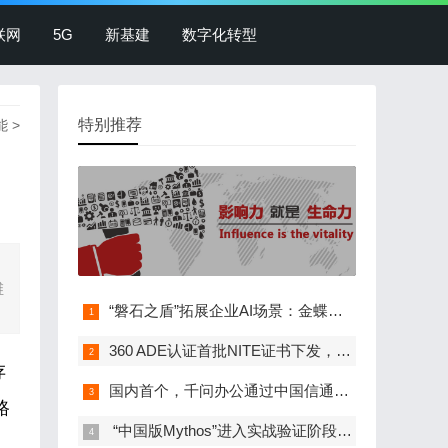
联网
5G
新基建
数字化转型
特别推荐
能
>
维
“磐石之盾”拓展企业AI场景：金蝶灵基接入360…
360 ADE认证首批NITE证书下发，政、企、校等…
存
国内首个，千问办公通过中国信通院办公智能体…
路
​ “中国版Mythos”进入实战验证阶段，麒麟…