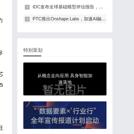
IDC发布全球基础模型评估报告，阿里云是唯一入…
PTC推出Onshape Labs，加速AI融入产品开发流程
力
特别策划
标
芯
从概念走向应用 具身智能加
速落地
5
汪