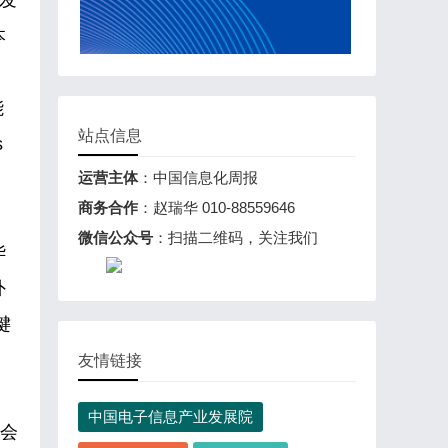
发
本
能
站点信息
s
运营主体
：中国信息化周报
基
商务合作
：赵瑞华 010-88559646
微信公众号
：扫描二维码，关注我们
华
外
键
友情链接
中国电子信息产业发展院
大会