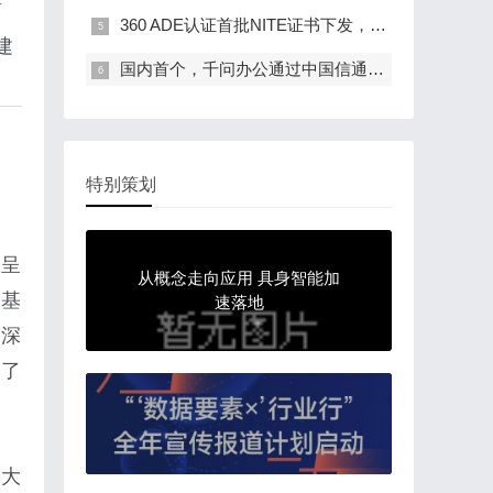
绪
360 ADE认证首批NITE证书下发，政、企、校等…
建
国内首个，千问办公通过中国信通院办公智能体…
特别策划
求呈
从概念走向应用 具身智能加
算基
速落地
中深
析了
为大