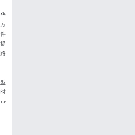
新华
没方
部件
率提
术路
模型
C时
or