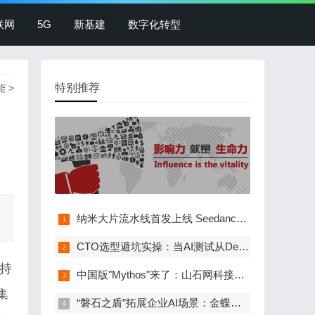
联网
5G
新基建
数字化转型
特别推荐
能
>
来
纳米大片流水线首发上线 Seedance 2.5，0.27…
CTO选型避坑实操：当AI测试从Demo走向生产，工…
）持
中国版"Mythos"来了：山石网科接入360图龙锋，…
集
“磐石之盾”拓展企业AI场景：金蝶灵基接入360…