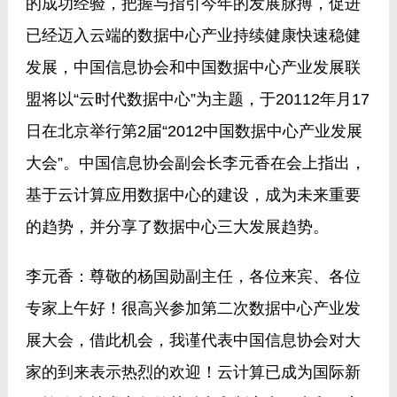
的成功经验，把握与指引今年的发展脉搏，促进
已经迈入云端的数据中心产业持续健康快速稳健
发展，中国信息协会和中国数据中心产业发展联
盟将以“云时代数据中心”为主题，于20112年月17
日在北京举行第2届“2012中国数据中心产业发展
大会”。中国信息协会副会长李元香在会上指出，
基于云计算应用数据中心的建设，成为未来重要
的趋势，并分享了数据中心三大发展趋势。
李元香：尊敬的杨国勋副主任，各位来宾、各位
专家上午好！很高兴参加第二次数据中心产业发
展大会，借此机会，我谨代表中国信息协会对大
家的到来表示热烈的欢迎！云计算已成为国际新