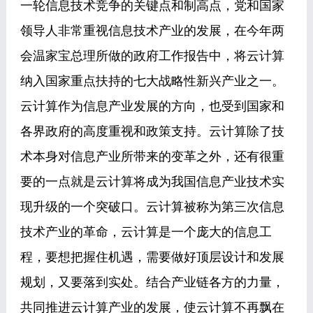
一轮信息技术竞争的关键点和制高点，党和国家
领导人非常重视信息技术产业的发展，在今年两
会温家宝总理所做的政府工作报告中，将云计算
纳入国家重点扶持的七大战略性新兴产业之一。
云计算作为信息产业发展的方向，也受到国家和
各界政府的高度重视和政策支持。云计算除了技
术本身对信息产业所带来的变革之外，还有很重
要的一点就是云计算将成为我国信息产业技术实
现升级的一个突破口。云计算被称为第三次信息
技术产业的革命，云计算是一个庞大的信息工
程，要想把握住机遇，需要做好顶层设计和发展
规划，又要落到实处。结合产业链各方的力量，
共同推进云计算产业的发展，使云计算不再飘在