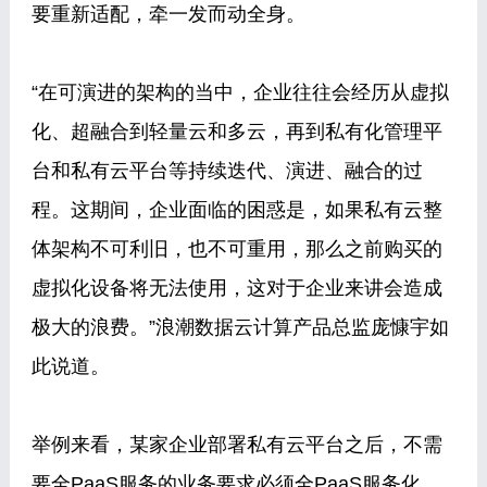
要重新适配，牵一发而动全身。
“在可演进的架构的当中，企业往往会经历从虚拟
化、超融合到轻量云和多云，再到私有化管理平
台和私有云平台等持续迭代、演进、融合的过
程。这期间，企业面临的困惑是，如果私有云整
体架构不可利旧，也不可重用，那么之前购买的
虚拟化设备将无法使用，这对于企业来讲会造成
极大的浪费。”浪潮数据云计算产品总监庞慷宇如
此说道。
举例来看，某家企业部署私有云平台之后，不需
要全PaaS服务的业务要求必须全PaaS服务化，