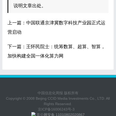
说明文章出处。
上一篇：
中国联通京津冀数字科技产业园正式运
营启动
下一篇：
王怀民院士：统筹数算、超算、智算，
加快构建全国一体化算力网
中国信息化周报 版权所有
Copyright © 2008 Beijing CCID Media Investments Co., LTD. All
Rights Reserved.
京ICP备16006243号-3
京公网安备 11010802020867