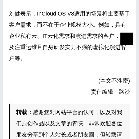
刘健表示，InCloud OS V8适用的场景将主要基于
客户需求，而不在于企业规模大小。例如，具有
企业私有云、IT云化需求和演进需求的客户，以
及注重运维且自身研发实力不强的虚拟化演进客
户等。
(本文不涉密)
责任编辑：路沙
转载：
感谢您对网站平台的认可，以及对我
们原创作品以及文章的青睐，非常欢迎各位
朋友分享到个人站长或者朋友圈，但转载请