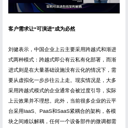
客户需求让“可演进”成为必然
刘健表示，中国企业上云主要采用跨越式和渐进
式两种模式：跨越式即公有云私有化部署，而渐
进式则是在大量基础设施没有云化的情况下，需
要从虚拟化一步步往云上走。现实情况是，大多
采用跨越式模式的企业通常会被过度引导，实际
上云效果并不理想。此外，当前很多企业的云平
台采用IaaS、PaaS和SaaS紧耦合的架构，各模
块之间难以解耦，任何一个设备部件的微调都需