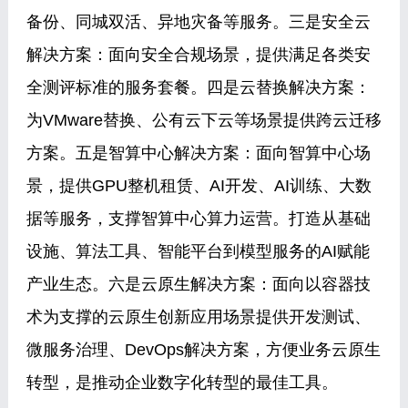
备份、同城双活、异地灾备等服务。三是安全云
解决方案：面向安全合规场景，提供满足各类安
全测评标准的服务套餐。四是云替换解决方案：
为VMware替换、公有云下云等场景提供跨云迁移
方案。五是智算中心解决方案：面向智算中心场
景，提供GPU整机租赁、AI开发、AI训练、大数
据等服务，支撑智算中心算力运营。打造从基础
设施、算法工具、智能平台到模型服务的AI赋能
产业生态。六是云原生解决方案：面向以容器技
术为支撑的云原生创新应用场景提供开发测试、
微服务治理、DevOps解决方案，方便业务云原生
转型，是推动企业数字化转型的最佳工具。