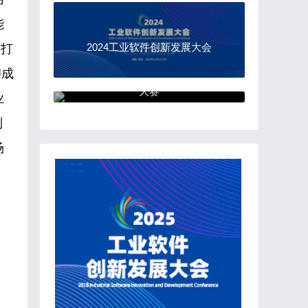
能
2024工业软件创新发展大会
国打
印成
“中国软件杯”大学生软件设计
大赛
业
制
场