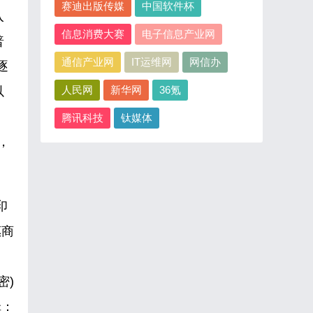
赛迪出版传媒
中国软件杯
入
信息消费大赛
电子信息产业网
普
通信产业网
IT运维网
网信办
逐
人民网
新华网
36氪
以
腾讯科技
钛媒体
，
印
惠商
密)
辑：