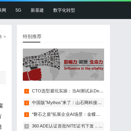
联网
5G
新基建
数字化转型
特别推荐
务
>
CTO选型避坑实操：当AI测试从Demo走向生产，工…
中国版"Mythos"来了：山石网科接入360图龙锋，…
富
“磐石之盾”拓展企业AI场景：金蝶灵基接入360…
方
360 ADE认证首批NITE证书下发，政、企、校等…
陪