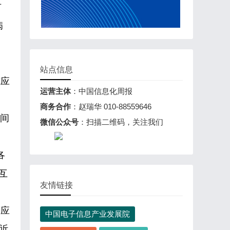
有
病
站点信息
式应
运营主体
：中国信息化周报
商务合作
：赵瑞华 010-88559646
备间
微信公众号
：扫描二维码，关注我们
各
互
友情链接
等应
中国电子信息产业发展院
接近