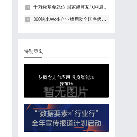
千万级基金就位!国家超算互联网启动用户体验官…
360纳米Work企业版启动全国各级渠道城市合伙人…
特别策划
从概念走向应用 具身智能加
速落地