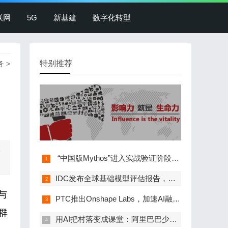
联网
5G
新基建
数字化转型
特别推荐
务
>
者
​ “中国版Mythos”进入实战验证阶段，麒麟…
IDC发布全球基础模型评估报告，阿里云是唯一入…
与
PTC推出Onshape Labs，加速AI融入产品开发流程
群
用AI把村落变成课堂：阿里巴巴少年云获2026全…