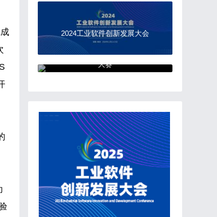
完成
2024工业软件创新发展大会
次
“中国软件杯”大学生软件设计
大赛
S
开
的
为
验