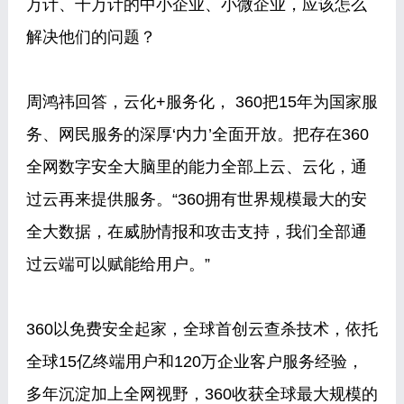
万计、千万计的中小企业、小微企业，应该怎么
解决他们的问题？
周鸿祎回答，云化+服务化， 360把15年为国家服
务、网民服务的深厚‘内力’全面开放。把存在360
全网数字安全大脑里的能力全部上云、云化，通
过云再来提供服务。“360拥有世界规模最大的安
全大数据，在威胁情报和攻击支持，我们全部通
过云端可以赋能给用户。”
360以免费安全起家，全球首创云查杀技术，依托
全球15亿终端用户和120万企业客户服务经验，
多年沉淀加上全网视野，360收获全球最大规模的