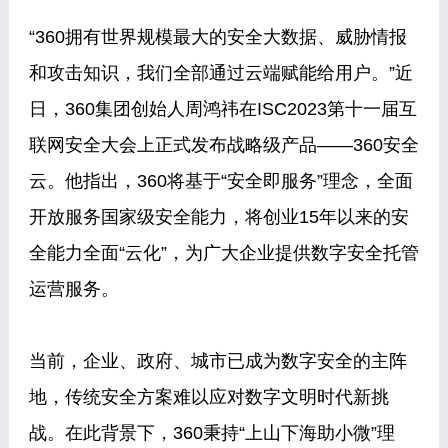
“360拥有世界规模最大的安全大数据、威胁情报
和攻击知识，我们全部通过云端赋能给用户。”近
日，360集团创始人周鸿祎在ISC2023第十一届互
联网安全大会上正式发布战略级产品——360安全
云。他指出，360将基于“安全即服务”理念，全面
开放服务国家级安全能力，将创业15年以来的安
全能力全面“云化”，为广大企业提供数字安全托管
运营服务。
当前，企业、政府、城市已成为数字安全的主阵
地，传统安全方案难以应对数字文明时代新挑
战。在此背景下，360秉持“上山下海助小微”理