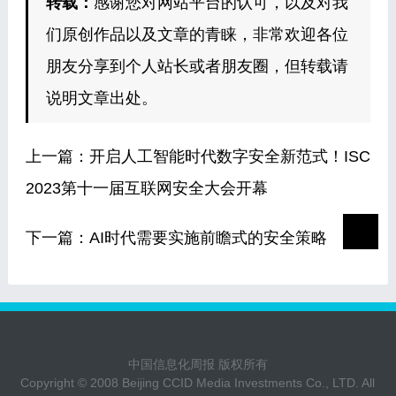
转载：
感谢您对网站平台的认可，以及对我
们原创作品以及文章的青睐，非常欢迎各位
朋友分享到个人站长或者朋友圈，但转载请
说明文章出处。
上一篇：
开启人工智能时代数字安全新范式！ISC
2023第十一届互联网安全大会开幕
下一篇：
AI时代需要实施前瞻式的安全策略
中国信息化周报 版权所有
Copyright © 2008 Beijing CCID Media Investments Co., LTD. All