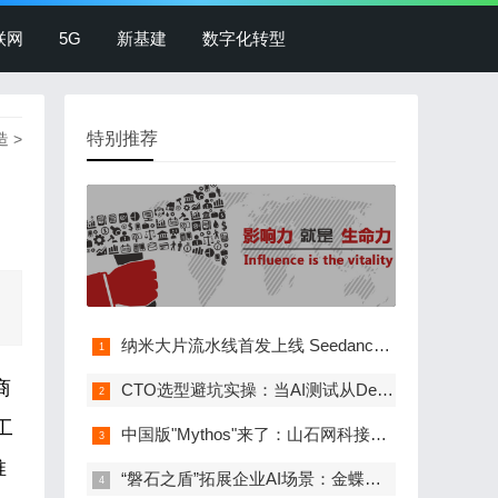
联网
5G
新基建
数字化转型
特别推荐
造
>
纳米大片流水线首发上线 Seedance 2.5，0.27…
商
CTO选型避坑实操：当AI测试从Demo走向生产，工…
工
中国版"Mythos"来了：山石网科接入360图龙锋，…
推
“磐石之盾”拓展企业AI场景：金蝶灵基接入360…