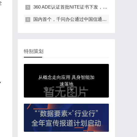
企
360 ADE认证首批NITE证书下发，政、企、校等…
国内首个，千问办公通过中国信通院办公智能体…
特别策划
从概念走向应用 具身智能加
，
速落地