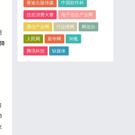
赛迪出版传媒
中国软件杯
信息消费大赛
电子信息产业网
通信产业网
IT运维网
网信办
明
人民网
新华网
36氪
下降
腾讯科技
钛媒体
向
动
业