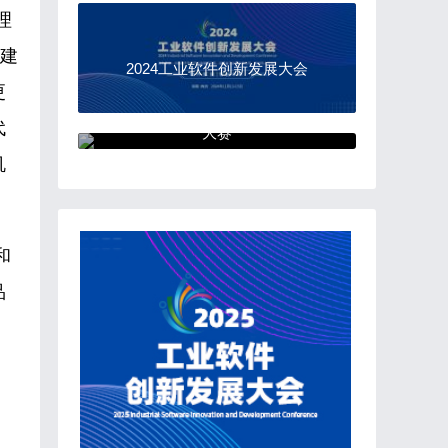
理
的建
2024工业软件创新发展大会
更
“中国软件杯”大学生软件设计
代
大赛
机
和
品