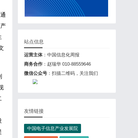
，通
、产
生
站点信息
文
运营主体
：中国信息化周报
。
商务合作
：赵瑞华 010-88559646
微信公众号
：扫描二维码，关注我们
制
现
二
友情链接
设
中国电子信息产业发展院
提