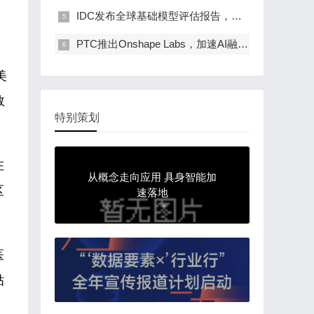
IDC发布全球基础模型评估报告，阿里云是唯一入…
PTC推出Onshape Labs，加速AI融入产品开发流程
美
数
特别策划
在
从概念走向应用 具身智能加
区
速落地
医
贴