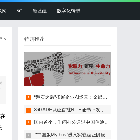
联网
5G
新基建
数字化转型
特别推荐
疗
>
对
有
“磐石之盾”拓展企业AI场景：金蝶灵基接入360…
360 ADE认证首批NITE证书下发，政、企、校等…
在
国内首个，千问办公通过中国信通院办公智能体…
长
​ “中国版Mythos”进入实战验证阶段，麒麟…