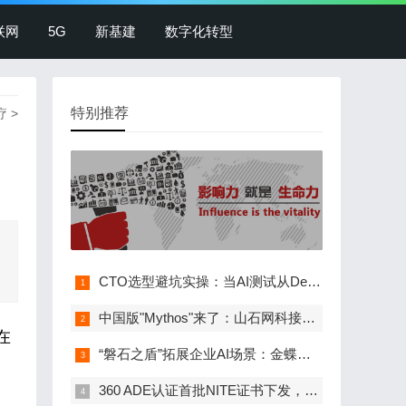
联网
5G
新基建
数字化转型
特别推荐
疗
>
CTO选型避坑实操：当AI测试从Demo走向生产，工…
中国版"Mythos"来了：山石网科接入360图龙锋，…
在
“磐石之盾”拓展企业AI场景：金蝶灵基接入360…
360 ADE认证首批NITE证书下发，政、企、校等…