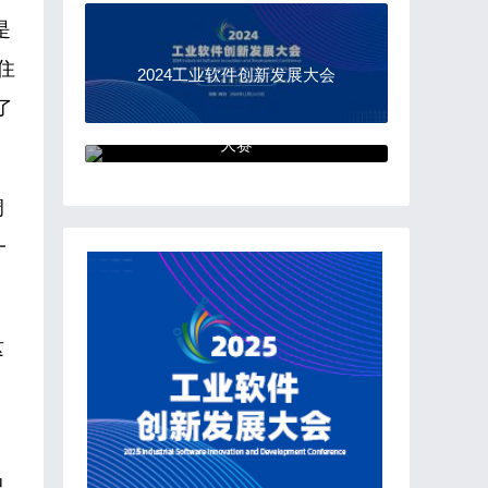
是
住
2024工业软件创新发展大会
了
“中国软件杯”大学生软件设计
大赛
调
一
这
已