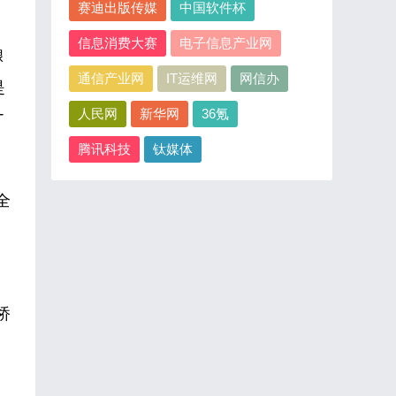
赛迪出版传媒
中国软件杯
信息消费大赛
电子信息产业网
酿
通信产业网
IT运维网
网信办
是
人民网
新华网
36氪
T
腾讯科技
钛媒体
全
桥