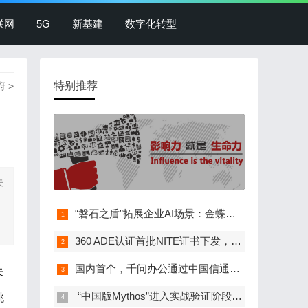
联网
5G
新基建
数字化转型
特别推荐
府
>
未
“磐石之盾”拓展企业AI场景：金蝶灵基接入360…
360 ADE认证首批NITE证书下发，政、企、校等…
国内首个，千问办公通过中国信通院办公智能体…
未
​ “中国版Mythos”进入实战验证阶段，麒麟…
挑