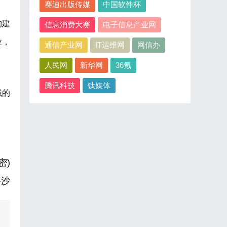
赛迪出版传媒
中国软件杯
构建
信息消费大赛
电子信息产业网
业，
通信产业网
IT运维网
网信办
人民网
新华网
36氪
腾讯科技
钛媒体
域的
密)
路沙