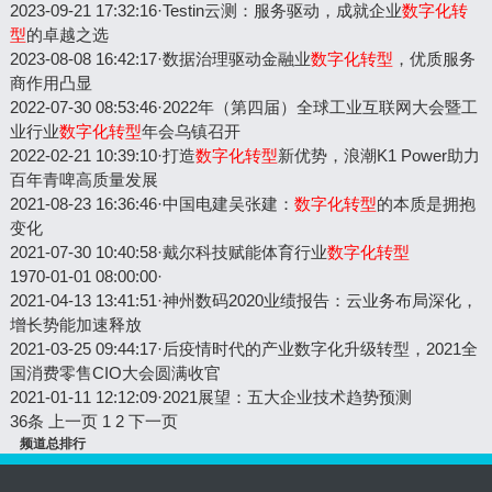
2023-09-21 17:32:16
·
Testin云测：服务驱动，成就企业
数字化转
型
的卓越之选
2023-08-08 16:42:17
·
​数据治理驱动金融业
数字化转型
，优质服务
商作用凸显
2022-07-30 08:53:46
·
2022年（第四届）全球工业互联网大会暨工
业行业
数字化转型
年会乌镇召开
2022-02-21 10:39:10
·
打造
数字化转型
新优势，浪潮K1 Power助力
百年青啤高质量发展
2021-08-23 16:36:46
·
中国电建吴张建：
数字化转型
的本质是拥抱
变化
2021-07-30 10:40:58
·
戴尔科技赋能体育行业
数字化转型
1970-01-01 08:00:00
·
2021-04-13 13:41:51
·
神州数码2020业绩报告：云业务布局深化，
增长势能加速释放
2021-03-25 09:44:17
·
后疫情时代的产业数字化升级转型，2021全
国消费零售CIO大会圆满收官
2021-01-11 12:12:09
·
2021展望：五大企业技术趋势预测
36条
上一页
1
2
下一页
频道总排行